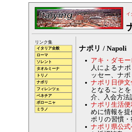
イ
リンク集
ナポリ / Napoli
イタリア全般
ローマ
アキ・ダモー
ソレント
人によるナポ
タオルミーナ
ッセー、ナポ
トリノ
ナポリ日伊文
ナポリ
となることを
フィレンツェ
ベネチア
介、入会方法
ボローニャ
ナポリ生活便
ミラノ
めに情報を提
ポリの習慣・
ナポリ県公式