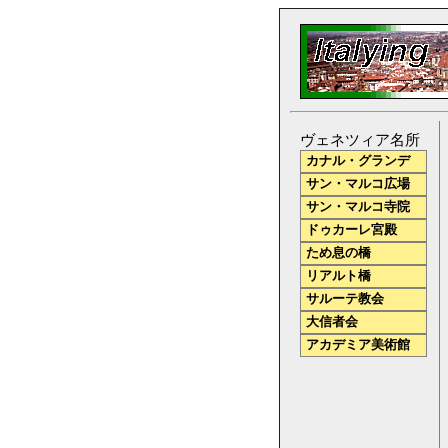
ヴェネツィア名所
カナル・グランデ
サン・マルコ広場
サン・マルコ寺院
ドゥカーレ宮殿
ため息の橋
リアルト橋
サルーテ教会
大信者会
アカデミア美術館