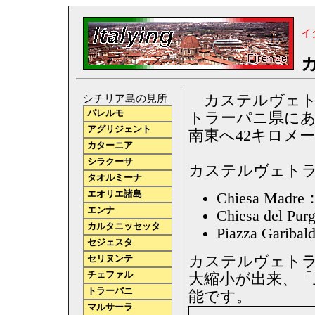
イ
カステルヴェトラーノ
シチリア島の見所
パレルモ
トラーパニ県にあ
アグリジェント
南東へ42キロメ
カターニア
シラクーサ
カステルヴェト
タオルミーナ
エオリエ諸島
Chiesa Madr
エンナ
Chiesa del 
カルタニッセッタ
Piazza Ga
セジェスタ
カステルヴェトラ
セリヌンテ
チェファル
大縮小が出来、「
トラーパニ
能です。
マルサーラ