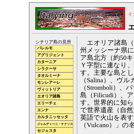
イ
エオリア諸島（リー
シチリア島の見所
パレルモ
州メッシーナ県
アグリジェント
ア島北方（約50
カターニア
Ｙ字型に連なり、
シラクーサ
す。主要な島として
タオルミーナ
（Salina）、ヴ
モンレアーレ
（Stromboli
ヴィットリア
島（Filicudi
エオリア諸島
す。世界的に知ら
エリーチェ
で世界遺産（自然
エンナ
英語で火山を表す「
カルタニッセッタ
（Vulcano）
ジャルディーニ・ナクソス
セジェスタ