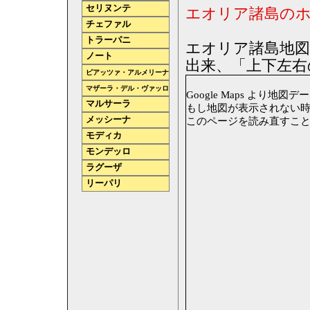
セリヌンテ
エオリア諸島の
チェファル
トラーパニ
エオリア諸島地図
ノート
出来、「上下左右
ピアッツァ・アルメリーナ
マザーラ・デル・ヴァッロ
Google Maps より地図データ
マルサーラ
もし地図が表示されない時は
メッシーナ
このページを読み直すこ
モディカ
モンデッロ
ラグーザ
リーパリ