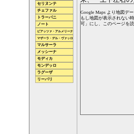
セリヌンテ
チェファル
Google Maps より地図データ
トラーパニ
もし地図が表示されない時は、
可」にし、このページを
ノート
ピアッツァ・アルメリーナ
マザーラ・デル・ヴァッロ
マルサーラ
メッシーナ
モディカ
モンデッロ
ラグーザ
リーパリ