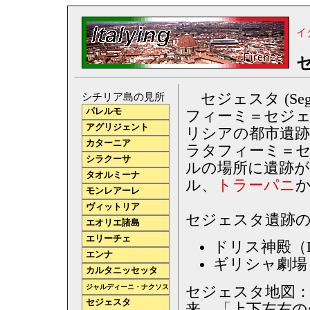
イ
セジェスタ (Se
シチリア島の見所
パレルモ
フィーミ＝セジェスタ（
アグリジェント
リシアの都市遺跡
カターニア
ラタフィーミ＝セ
シラクーサ
ルの場所に遺跡
タオルミーナ
ル、
トラーパニ
か
モンレアーレ
ヴィットリア
セジェスタ遺跡
エオリエ諸島
エリーチェ
ドリス神殿（Do
エンナ
ギリシャ劇場（Gr
カルタニッセッタ
ジャルディーニ・ナクソス
セジェスタ地図：
セジェスタ
来、「上下左右の