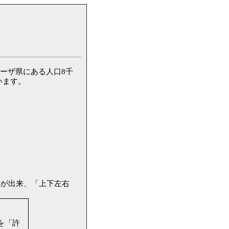
ラグーザ県にある人口8千
います。
小が出来、「上下左右
定を「許