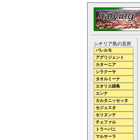
シチリア島の見所
パレルモ
アグリジェント
カターニア
シラクーサ
タオルミーナ
エオリエ諸島
エンナ
カルタニッセッタ
セジェスタ
セリヌンテ
チェファル
トラーパニ
マルサーラ