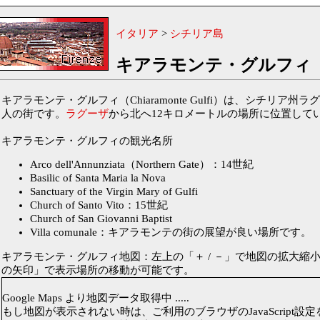
イタリア
>
シチリア島
キアラモンテ・グルフィ
キアラモンテ・グルフィ（Chiaramonte Gulfi）は、シチリア州
人の街です。
ラグーザ
から北へ12キロメートルの場所に位置して
キアラモンテ・グルフィの観光名所
Arco dell'Annunziata（Northern Gate）：14世紀
Basilic of Santa Maria la Nova
Sanctuary of the Virgin Mary of Gulfi
Church of Santo Vito：15世紀
Church of San Giovanni Baptist
Villa comunale：キアラモンテの街の展望が良い場所です。
キアラモンテ・グルフィ地図：左上の「＋ / －」で地図の拡大縮
の矢印」で表示場所の移動が可能です。
Google Maps より地図データ取得中 .....
もし地図が表示されない時は、ご利用のブラウザのJavaScript設