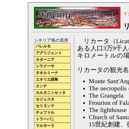
イ
リカータ（Lic
シチリア島の見所
パレルモ
ある人口3万9千
アグリジェント
キロメートルの
カターニア
シラクーサ
リカータの観光名
タオルミーナ
エオリエ諸島
Monte Sant'An
エンナ
The necropolis 
カルタニッセッタ
The Grangela
セジェスタ
Frourion o
セリヌンテ
The ligh
チェファル
Church of San
トラーパニ
15世紀創建
マルサーラ