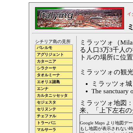
イ
ミラッツォ（Mil
シチリア島の見所
パレルモ
る人口3万3千人
アグリジェント
トルの場所に位
カターニア
シラクーサ
ミラッツォの観
タオルミーナ
エオリエ諸島
ミラッツォ城（Mi
エンナ
The sanctuary 
カルタニッセッタ
ミラッツォ地図：
セジェスタ
来、「上下左右の
セリヌンテ
チェファル
Google Maps より地図データ
トラーパニ
もし地図が表示されない時は、
マルサーラ