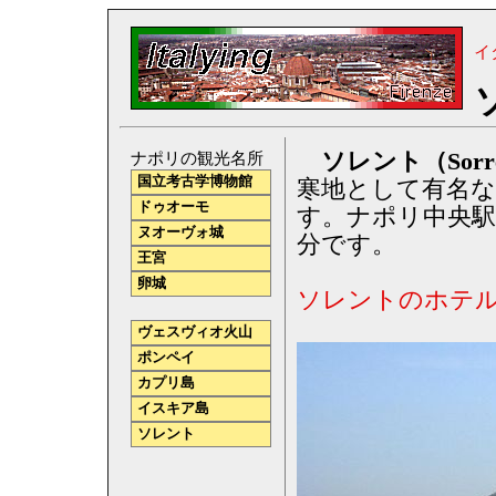
イ
ソレント（Sorr
ナポリの観光名所
国立考古学博物館
寒地として有名
ドゥオーモ
す。ナポリ中央駅
ヌオーヴォ城
分です。
王宮
卵城
ソレントのホテ
ヴェスヴィオ火山
ポンペイ
カプリ島
イスキア島
ソレント