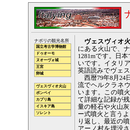
ヴェスヴィオ火山
ナポリの観光名所
国立考古学博物館
にある火山で、
ドゥオーモ
1281mです。
ヌオーヴォ城
いです。イタリ
王宮
英語読みでヴェ
卵城
西暦79年8月2
流でヘルクラネ
ヴェスヴィオ火山
います。この噴
ポンペイ
て詳細な記録が
カプリ島
量の軽石や火山灰
イスキア島
ー式噴火と言うよ
ソレント
り返し、最近の噴
アーノ村を埋没